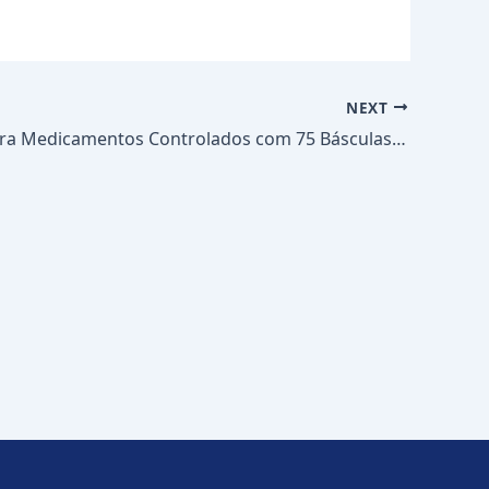
NEXT
Armário para Medicamentos Controlados com 75 Básculas deslizantes modelo 105 com Prateleiras na parte inferior do móvel com portas e chaves