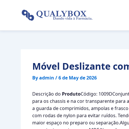
Skip
to
content
Móvel Deslizante co
By
admin
/
6 de May de 2026
Descrição do
Produto
Código: 1009DConjunto
para os chassis e na cor transparente para a
a guarda de comprimidos, ampolas e frasco 
com rodas de nylon para evitar ruídos. Tend
maior espaço no preparo ou separação.Al