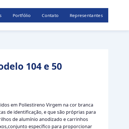
s
Portfólio
Contato
Representantes
odelo 104 e 50
zidos em Poliestireno Virgem na cor branca
as de identificação, e que são próprias para
rilhos de alumínio anodizado e carrinhos
ixos,conjunto específico para proporcionar